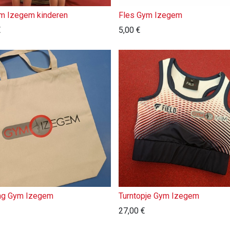
ym Izegem kinderen
Fles Gym Izegem
€
5,00
€
ag Gym Izegem
Turntopje Gym Izegem
27,00
€