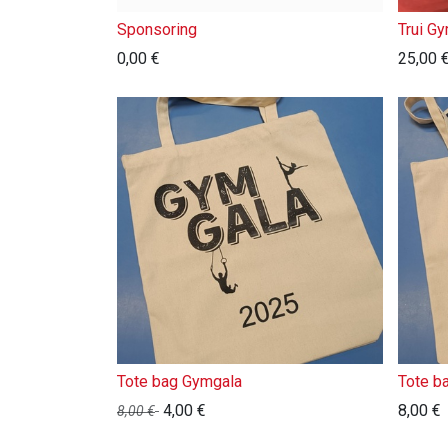
Sponsoring
Trui G
0,00
€
25,00
Tote bag Gymgala
Tote b
4,00
€
8,00
€
8,00
€