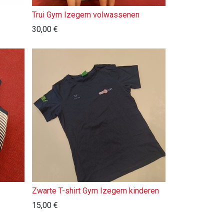
Trui Gym Izegem volwassenen
30,00
€
Zwarte T-shirt Gym Izegem kinderen
15,00
€