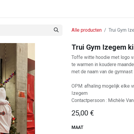
anbod
Inschrijvingen
Shop
Nuttige info
Contact
Alle producten
Trui Gym Iz
Trui Gym Izegem k
Toffe witte hoodie met logo v
te warmen in koudere maanden
met de naam van de gymnast zo
OPM: afhaling mogelijk elke v
Izegem
Contactpersoon : Michèle Va
25,00
€
MAAT